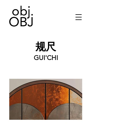
规尺
GUI'CHI