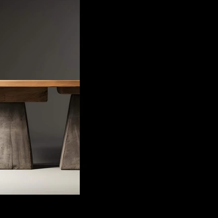
​厚度 
​预计生产周期