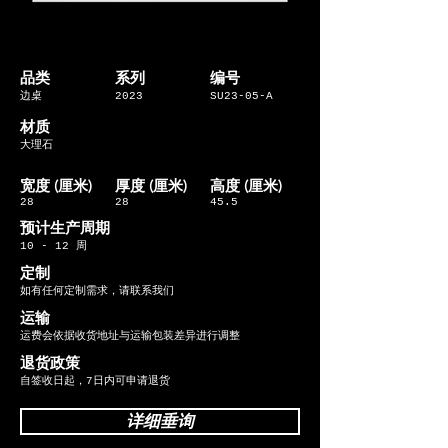
品类
系列
编号
边桌
2023
SU23-05-A
材质
大理石
宽度 (厘米)
​厚度 (厘米)
​高度 (厘米)
28
28
45.5
​预计生产周期
10 - 12 周
定制
如有任何定制需求，请联系我们
运输
运费会依据收货地址与运输包装差异进行调整
退货政策
自签收日起，7日内可申请退货
详细垂询