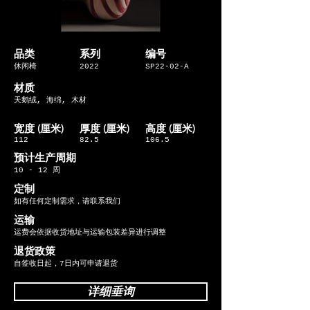
品类
系列
编号
休闲椅
2022
SP22-02-A
材质
天鹅绒, 海绵, 木材
宽度 (厘米)
​厚度 (厘米)
​高度 (厘米)
112
82.5
106.5
​预计生产周期
10 - 12 周
定制
如有任何定制需求，请联系我们
运输
运费会依据收货地址与运输包装差异进行调整
退货政策
自签收日起，7日内可申请退货
详细垂询