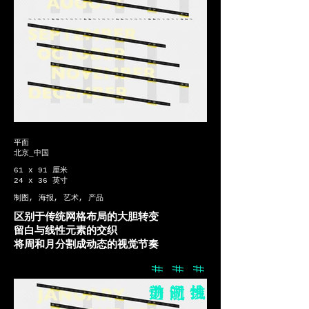
平面
北京_中国
61 x 91 厘米
24 x 36 英寸
制图, 海报, 艺术, 产品
区别于传统网格布局的大胆转变
留白与线性元素的交织
将周和月分割成动态的视觉节奏
#前进动力
#时间流逝
#线性推力