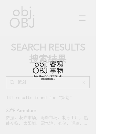
SEARCH RESULTS
​搜索结果
141 results found for "策划"
32°F Armature
数据, 花卉市场, 海鲜市场, 制冰工厂, 热
能交换, 太阳能, 沼气池, 仓储, 运输, 污
水处理, 学校, 公园, 绿化屋顶, 瞭望塔,