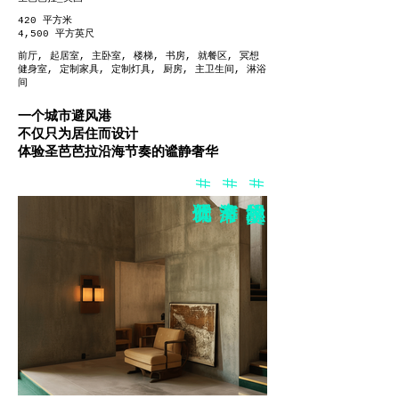
420 平方米
4,500 平方英尺
前厅, 起居室, 主卧室, 楼梯, 书房, 就餐区, 冥想
健身室, 定制家具, 定制灯具, 厨房, 主卫生间, 淋浴
间
一个城市避风港
不仅只为居住而设计
体验圣芭芭拉沿海节奏的谧静奢华
#低调优雅
#海岸节奏
#交织的小片段