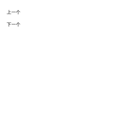
上一个
下一个
相关设计
© 2023 objective OBJECT Studio
all rights reserved
beijing | new york city