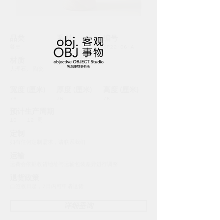
​品类
系列
编号
餐桌
2022
SP22-06-A
材质
大理石, 陶瓷
宽度 (厘米)
厚度 (厘米)
高度 (厘米)
76
76
76
预计生产周期
10 - 12 周
定制
如有任何定制需求，请联系我们
运输
运费会依据收货地址与运输包装差异进行调整
退货政策
自签收日起，7日内可申请退货
详细垂询