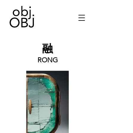
融
RONG