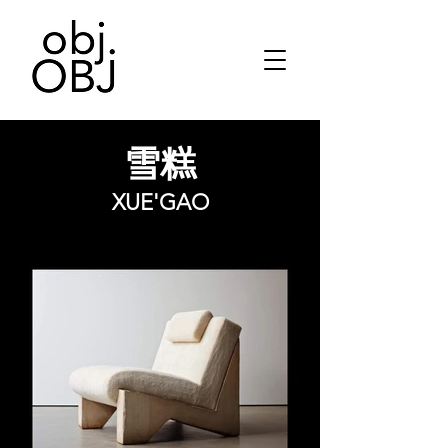
雪糕
XUE'GAO