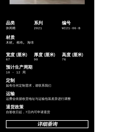
品类
系列
编号
休闲椅
2021
WI21-06-B
材质
木材, 棉布, 海绵
宽度 (厘米)
​厚度 (厘米)
​高度 (厘米)
67
90
76
​预计生产周期
10 - 12 周
定制
如有任何定制需求，请联系我们
运输
运费会依据收货地址与运输包装差异进行调整
退货政策
自签收日起，7日内可申请退货
详细垂询